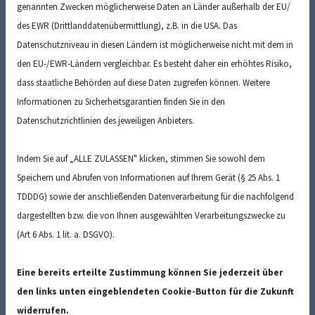
genannten Zwecken möglicherweise Daten an Länder außerhalb der EU/
des EWR (Drittlanddatenübermittlung), z.B. in die USA. Das
Datenschutzniveau in diesen Ländern ist möglicherweise nicht mit dem in
den EU-/EWR-Ländern vergleichbar. Es besteht daher ein erhöhtes Risiko,
dass staatliche Behörden auf diese Daten zugreifen können. Weitere
Informationen zu Sicherheitsgarantien finden Sie in den
Datenschutzrichtlinien des jeweiligen Anbieters.
Indem Sie auf „ALLE ZULASSEN" klicken, stimmen Sie sowohl dem
Speichern und Abrufen von Informationen auf Ihrem Gerät (§ 25 Abs. 1
TDDDG) sowie der anschließenden Datenverarbeitung für die nachfolgend
dargestellten bzw. die von Ihnen ausgewählten Verarbeitungszwecke zu
(Art 6 Abs. 1 lit. a. DSGVO).
Ich habe die
Datenschutzerklärung
zur
Eine bereits erteilte Zustimmung können Sie jederzeit über
Kenntnis genommen und stimme der
den links unten eingeblendeten Cookie-Button für die Zukunft
Verarbeitung meiner Daten zu. *
widerrufen.