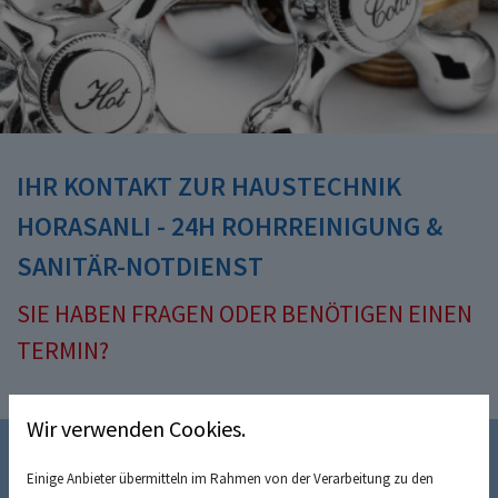
IHR KONTAKT ZUR HAUSTECHNIK
HORASANLI - 24H ROHRREINIGUNG &
SANITÄR-NOTDIENST
SIE HABEN FRAGEN ODER BENÖTIGEN EINEN
TERMIN?
Wir verwenden Cookies.
Einige Anbieter übermitteln im Rahmen von der Verarbeitung zu den
SENDEN SIE UNS EINE NACHRICHT: